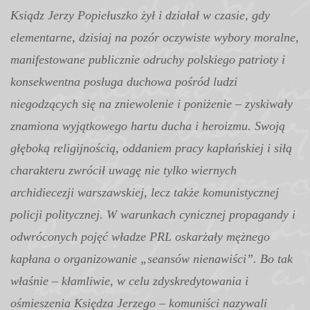
Ksiądz Jerzy Popiełuszko żył i działał w czasie, gdy
elementarne, dzisiaj na pozór oczywiste wybory moralne,
manifestowane publicznie odruchy polskiego patrioty i
konsekwentna posługa duchowa pośród ludzi
niegodzących się na zniewolenie i poniżenie – zyskiwały
znamiona wyjątkowego hartu ducha i heroizmu. Swoją
głęboką religijnością, oddaniem pracy kapłańskiej i siłą
charakteru zwrócił uwagę nie tylko wiernych
archidiecezji warszawskiej, lecz także komunistycznej
policji politycznej. W warunkach cynicznej propagandy i
odwróconych pojęć władze PRL oskarżały mężnego
kapłana o organizowanie „seansów nienawiści”. Bo tak
właśnie – kłamliwie, w celu zdyskredytowania i
ośmieszenia Księdza Jerzego – komuniści nazywali