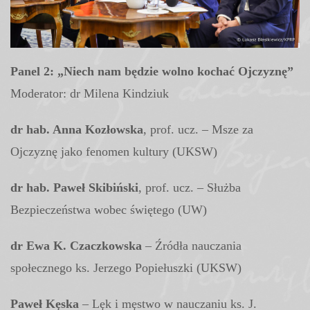
Panel 2: „Niech nam będzie wolno kochać Ojczyznę”
Moderator: dr Milena Kindziuk
dr hab. Anna Kozłowska
, prof. ucz. – Msze za
Ojczyznę jako fenomen kultury (UKSW)
dr hab. Paweł Skibiński
, prof. ucz. – Służba
Bezpieczeństwa wobec świętego (UW)
dr Ewa K. Czaczkowska
– Źródła nauczania
społecznego ks. Jerzego Popiełuszki (UKSW)
Paweł Kęska
– Lęk i męstwo w nauczaniu ks. J.