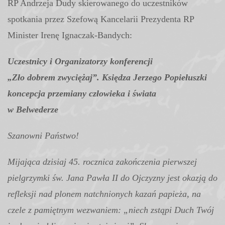
RP Andrzeja Dudy skierowanego do uczestników
spotkania przez Szefową Kancelarii Prezydenta RP
Minister Irenę Ignaczak-Bandych:
Uczestnicy i Organizatorzy konferencji
„Zło dobrem zwyciężaj”. Księdza Jerzego Popiełuszki
koncepcja przemiany człowieka i świata
w Belwederze
Szanowni Państwo!
Mijająca dzisiaj 45. rocznica zakończenia pierwszej
pielgrzymki św. Jana Pawła II do Ojczyzny jest okazją do
refleksji nad plonem natchnionych kazań papieża, na
czele z pamiętnym wezwaniem: „niech zstąpi Duch Twój