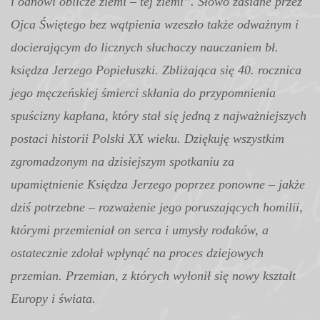
i odnowi oblicze ziemi – tej ziemi”. Słowo zasiane przez
Ojca Świętego bez wątpienia wzeszło także odważnym i
docierającym do licznych słuchaczy nauczaniem bł.
księdza Jerzego Popiełuszki. Zbliżająca się 40. rocznica
jego męczeńskiej śmierci skłania do przypomnienia
spuścizny kapłana, który stał się jedną z najważniejszych
postaci historii Polski XX wieku. Dziękuję wszystkim
zgromadzonym na dzisiejszym spotkaniu za
upamiętnienie Księdza Jerzego poprzez ponowne – jakże
dziś potrzebne – rozważenie jego poruszających homilii,
którymi przemieniał on serca i umysły rodaków, a
ostatecznie zdołał wpłynąć na proces dziejowych
przemian. Przemian, z których wyłonił się nowy kształt
Europy i świata.