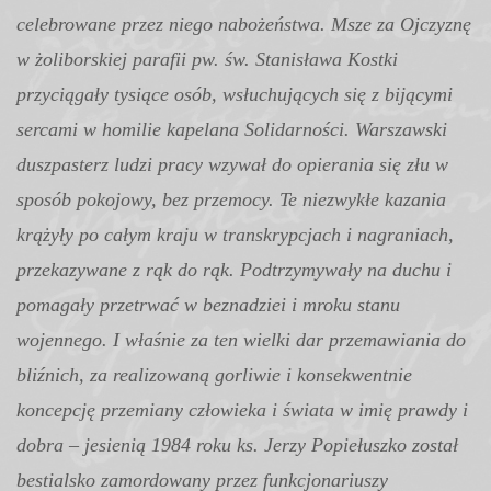
celebrowane przez niego nabożeństwa. Msze za Ojczyznę
w żoliborskiej parafii pw. św. Stanisława Kostki
przyciągały tysiące osób, wsłuchujących się z bijącymi
sercami w homilie kapelana Solidarności. Warszawski
duszpasterz ludzi pracy wzywał do opierania się złu w
sposób pokojowy, bez przemocy. Te niezwykłe kazania
krążyły po całym kraju w transkrypcjach i nagraniach,
przekazywane z rąk do rąk. Podtrzymywały na duchu i
pomagały przetrwać w beznadziei i mroku stanu
wojennego. I właśnie za ten wielki dar przemawiania do
bliźnich, za realizowaną gorliwie i konsekwentnie
koncepcję przemiany człowieka i świata w imię prawdy i
dobra – jesienią 1984 roku ks. Jerzy Popiełuszko został
bestialsko zamordowany przez funkcjonariuszy