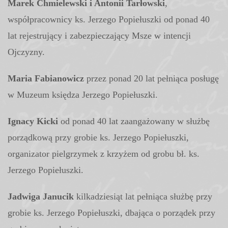
Marek Chmielewski i Antonii Tarłowski
,
współpracownicy ks. Jerzego Popiełuszki od ponad 40
lat rejestrujący i zabezpieczający Msze w intencji
Ojczyzny.
Maria Fabianowicz
przez ponad 20 lat pełniąca posługę
w Muzeum księdza Jerzego Popiełuszki.
Ignacy Kicki
od ponad 40 lat zaangażowany w służbę
porządkową przy grobie ks. Jerzego Popiełuszki,
organizator pielgrzymek z krzyżem od grobu bł. ks.
Jerzego Popiełuszki.
Jadwiga Janucik
kilkadziesiąt lat pełniąca służbę przy
grobie ks. Jerzego Popiełuszki, dbająca o porządek przy