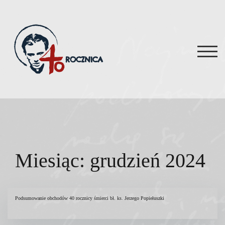
Skip
to
content
TOG
Miesiąc:
grudzień 2024
Podsumowanie obchodów 40 rocznicy śmierci bł. ks. Jerzego Popiełuszki