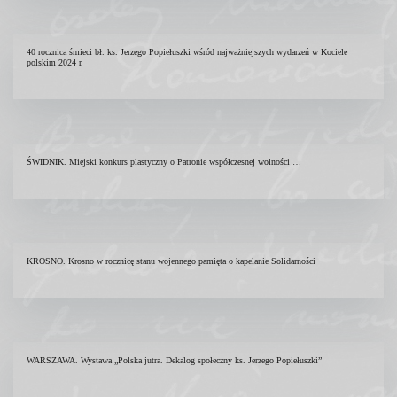
40 rocznica śmieci bł. ks. Jerzego Popiełuszki wśród najważniejszych wydarzeń w Kociele
polskim 2024 r.
ŚWIDNIK. Miejski konkurs plastyczny o Patronie współczesnej wolności …
KROSNO. Krosno w rocznicę stanu wojennego pamięta o kapelanie Solidarności
WARSZAWA. Wystawa „Polska jutra. Dekalog społeczny ks. Jerzego Popiełuszki”