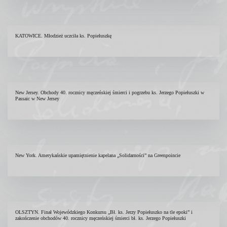
KATOWICE. Młodzież uczciła ks. Popiełuszkę
New Jersey. Obchody 40. rocznicy męczeńskiej śmierci i pogrzebu ks. Jerzego Popiełuszki w
Passaic w New Jersey
New York. Amerykańskie upamiętnienie kapelana „Solidarności” na Greenpoincie
OLSZTYN. Finał Wojewódzkiego Konkursu „Bł. ks. Jerzy Popiełuszko na tle epoki” i
zakończenie obchodów 40. rocznicy męczeńskiej śmierci bł. ks. Jerzego Popiełuszki