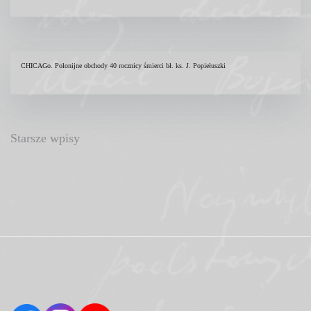
CHICAGo. Polonijne obchody 40 rocznicy śmierci bł. ks. J. Popiełuszki
Nawigacja
Starsze wpisy
po
wpisach