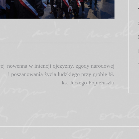
ej
nowenna w intencji ojczyzny, zgody narodowej
i poszanowania życia ludzkiego przy grobie bł.
ks. Jerzego Popiełuszki