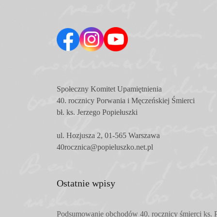
Społeczny Komitet
Upamiętnienia
40. rocznicy Porwania i Męczeńskiej Śmierci
bł. ks. Jerzego Popiełuszki
ul. Hozjusza 2, 01-565 Warszawa
40rocznica@popieluszko.net.pl
Ostatnie wpisy
Podsumowanie obchodów 40. rocznicy śmierci ks. P