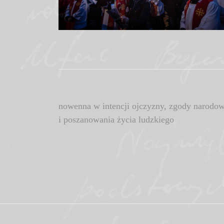
Nawigacja
nowenna w intencji ojczyzny, zgody narodow
i poszanowania życia ludzkiego
wpisu