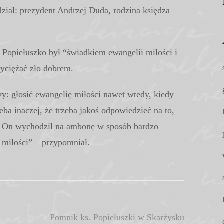
ział: prezydent Andrzej Duda, rodzina księdza
y Popiełuszko był “świadkiem ewangelii miłości i
wyciężać zło dobrem.
y: głosić ewangelię miłości nawet wtedy, kiedy
eba inaczej, że trzeba jakoś odpowiedzieć na to,
). On wychodził na ambonę w sposób bardzo
ę miłości” – przypomniał.
Pomnik ks. Popiełuszki w Skarżysku