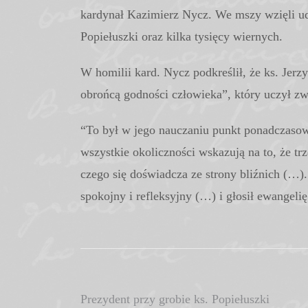
kardynał Kazimierz Nycz. We mszy wzięli ud
Popiełuszki oraz kilka tysięcy wiernych.
W homilii kard. Nycz podkreślił, że ks. Jerz
obrońcą godności człowieka”, który uczył z
“To był w jego nauczaniu punkt ponadczasow
wszystkie okoliczności wskazują na to, że trz
czego się doświadcza ze strony bliźnich (…
spokojny i refleksyjny (…) i głosił ewangeli
Nawigacja
Prezydent przy grobie ks. Popiełuszki