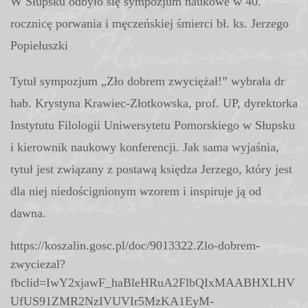
W Słupsku odbyło się sympozjum naukowe w 40.
rocznicę porwania i męczeńskiej śmierci bł. ks. Jerzego
Popiełuszki
Tytuł sympozjum „Zło dobrem zwyciężał!” wybrała dr
hab. Krystyna Krawiec-Złotkowska, prof. UP, dyrektorka
Instytutu Filologii Uniwersytetu Pomorskiego w Słupsku
i kierownik naukowy konferencji. Jak sama wyjaśnia,
tytuł jest związany z postawą księdza Jerzego, który jest
dla niej niedoścignionym wzorem i inspiruje ją od
dawna.
https://koszalin.gosc.pl/doc/9013322.Zlo-dobrem-
zwyciezal?
fbclid=IwY2xjawF_haBleHRuA2FlbQIxMAABHXLHV
UfUS91ZMR2NzIVUVIr5MzKA1EyM-