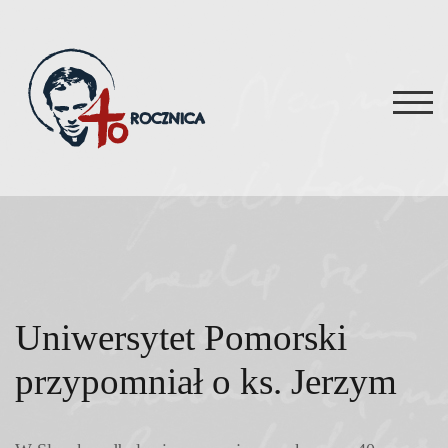
Skip
to
content
TOG
Uniwersytet Pomorski
przypomniał o ks. Jerzym