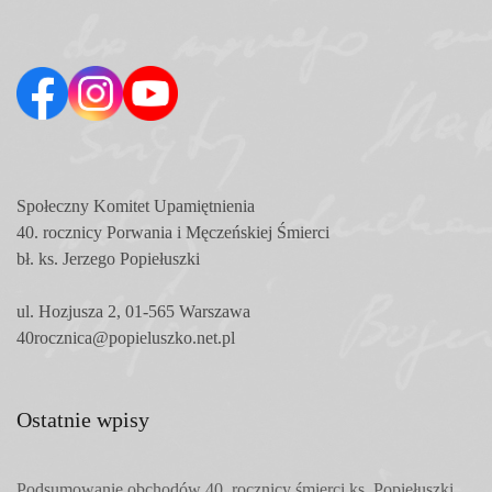
Społeczny Komitet
Upamiętnienia
40. rocznicy Porwania i Męczeńskiej Śmierci
bł. ks. Jerzego Popiełuszki
ul. Hozjusza 2, 01-565 Warszawa
40rocznica@popieluszko.net.pl
Ostatnie wpisy
Podsumowanie obchodów 40. rocznicy śmierci ks. Popiełuszki