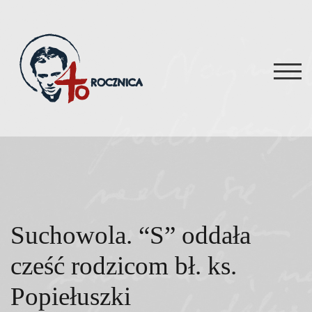
Skip
to
content
TOG
Suchowola. “S” oddała
cześć rodzicom bł. ks.
Popiełuszki