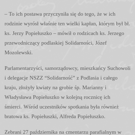
– To ich postawa przyczyniła się do tego, że w ich
rodzinie wyrósł właśnie ten wielki kapłan, którym był bł.
ks. Jerzy Popiełuszko – mówił o rodzicach ks. Jerzego
przewodniczący podlaskiej Solidarności, Józef
Mozolewski.
Parlamentarzyści, samorządowcy, mieszkańcy Suchowoli
i delegacje NSZZ “Solidarność” z Podlasia i całego
kraju, złożyły kwiaty na grobie śp. Marianny i
Władysława Popiełuszko w kolejną rocznicę ich
śmierci. Wśród uczestników spotkania była również
bratowa ks. Popiełuszki, Alfreda Popiełuszko.
Zebrani 27 października na cmentarzu parafialnym w