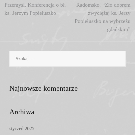
Nawigacja
Przemyśl. Konferencja o bł.
Radomsko. “Zło dobrem
ks. Jerzym Popiełuszko
zwyciężaj ks. Jerzy
wpisu
Popiełuszko na wybrzeżu
gdańskim”
Szukaj:
Najnowsze komentarze
Archiwa
styczeń 2025