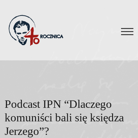
Skip
to
content
TOG
Podcast IPN “Dlaczego
komuniści bali się księdza
Jerzego”?