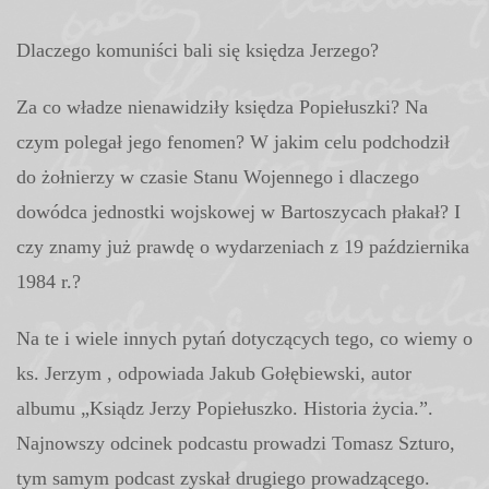
Dlaczego komuniści bali się księdza Jerzego?
Za co władze nienawidziły księdza Popiełuszki? Na
czym polegał jego fenomen? W jakim celu podchodził
do żołnierzy w czasie Stanu Wojennego i dlaczego
dowódca jednostki wojskowej w Bartoszycach płakał? I
czy znamy już prawdę o wydarzeniach z 19 października
1984 r.?
Na
te i wiele innych pytań dotyczących tego, co wiemy o
ks. Jerzym , odpowiada Jakub Gołębiewski, autor
albumu „Ksiądz Jerzy Popiełuszko. Historia życia.”.
Najnowszy odcinek podcastu prowadzi Tomasz Szturo,
tym samym podcast zyskał drugiego prowadzącego.