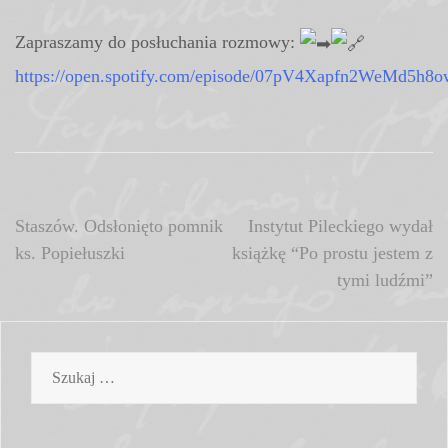
Zapraszamy do posłuchania rozmowy:
https://open.spotify.com/episode/07pV4Xapfn2WeMd5h8
Nawigacja
Staszów. Odsłonięto pomnik
Instytut Pileckiego wydał
ks. Popiełuszki
książkę “Po prostu jestem z
wpisu
tymi ludźmi”
Szukaj: