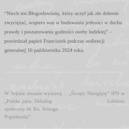
“Niech ten Błogosławiony, który uczył jak zło dobrem
zwyciężać, wspiera was w budowaniu jedności w duchu
prawdy i poszanowania godności osoby ludzkiej” –
powiedział papież Franciszek podczas audiencji
generalnej 16 października 2024 roku.
Nawigacja
W Sejmie otwarto wystawę
„Święty Nieugięty” IPN w
„Polska jutra. Dekalog
Lublinie
wpisu
społeczny bł. Ks. Jerzego
Popiełuszki”