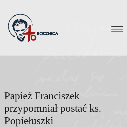
Skip
to
content
TOG
Papież Franciszek
przypomniał postać ks.
Popiełuszki