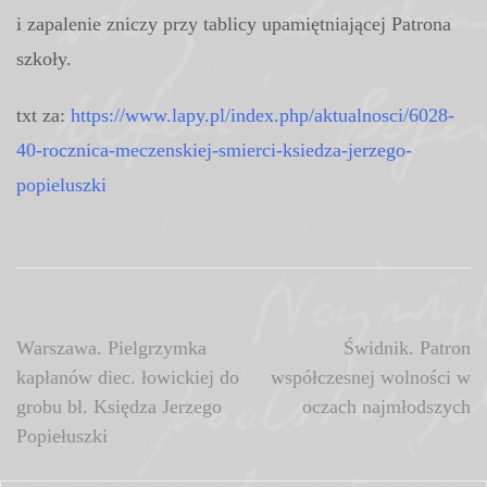
i zapalenie zniczy przy tablicy upamiętniającej Patrona
szkoły.
txt za:
https://www.lapy.pl/index.php/aktualnosci/6028-
40-rocznica-meczenskiej-smierci-ksiedza-jerzego-
popieluszki
Nawigacja
Warszawa. Pielgrzymka
Świdnik. Patron
kapłanów diec. łowickiej do
współczesnej wolności w
wpisu
grobu bł. Księdza Jerzego
oczach najmłodszych
Popiełuszki