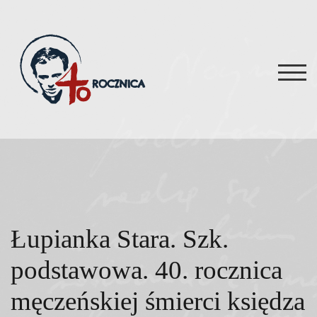
Skip
to
content
TOG
Łupianka Stara. Szk.
podstawowa. 40. rocznica
męczeńskiej śmierci księdza