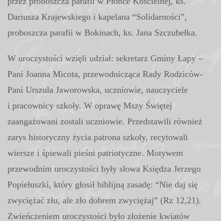
przez proboszcza parafii w Płonce Kościelnej, ks.
Dariusza Krajewskiego i kapelana “Solidarności”,
proboszcza parafii w Bokinach, ks. Jana Szczubełka.
W uroczystości wzięli udział: sekretarz Gminy Łapy –
Pani Joanna Micota, przewodnicząca Rady Rodziców-
Pani Urszula Jaworowska, uczniowie, nauczyciele
i pracownicy szkoły. W oprawę Mszy Świętej
zaangażowani zostali uczniowie. Przedstawili również
zarys historyczny życia patrona szkoły, recytowali
wiersze i śpiewali pieśni patriotyczne. Motywem
przewodnim uroczystości były słowa Księdza Jerzego
Popiełuszki, który głosił biblijną zasadę: “Nie daj się
zwyciężać złu, ale zło dobrem zwyciężaj” (Rz 12,21).
Zwieńczeniem uroczystości było złożenie kwiatów