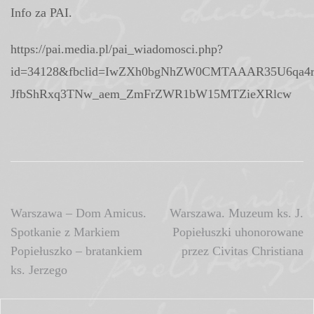
Info za PAI.
https://pai.media.pl/pai_wiadomosci.php?
id=34128&fbclid=IwZXh0bgNhZW0CMTAAAR35U6qa4r
JfbShRxq3TNw_aem_ZmFrZWR1bW15MTZieXRlcw
Nawigacja
Warszawa – Dom Amicus.
Warszawa. Muzeum ks. J.
Spotkanie z Markiem
Popiełuszki uhonorowane
wpisu
Popiełuszko – bratankiem
przez Civitas Christiana
ks. Jerzego