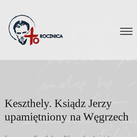
Skip
to
content
TOG
Keszthely. Ksiądz Jerzy
upamiętniony na Węgrzech