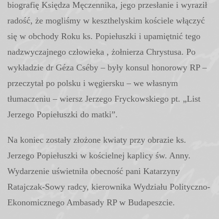
biografię Księdza Męczennika, jego przesłanie i wyraził
radość, że mogliśmy w keszthelyskim kościele włączyć
się w obchody Roku ks. Popiełuszki i upamiętnić tego
nadzwyczajnego człowieka , żołnierza Chrystusa. Po
wykładzie dr Géza Cséby – były konsul honorowy RP –
przeczytał po polsku i węgiersku – we własnym
tłumaczeniu – wiersz Jerzego Fryckowskiego pt. „List
Jerzego Popiełuszki do matki”.
Na koniec zostały złożone kwiaty przy obrazie ks.
Jerzego Popiełuszki w kościelnej kaplicy św. Anny.
Wydarzenie uświetniła obecność pani Katarzyny
Ratajczak-Sowy radcy, kierownika Wydziału Polityczno-
Ekonomicznego Ambasady RP w Budapeszcie.