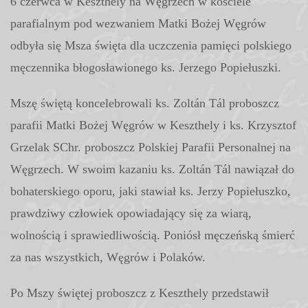
6 czerwca w Keszthely na Węgrzech w kościele
parafialnym pod wezwaniem Matki Bożej Węgrów
odbyła się Msza święta dla uczczenia pamięci polskiego
męczennika błogosławionego ks. Jerzego Popiełuszki.
Mszę świętą koncelebrowali ks. Zoltán Tál proboszcz
parafii Matki Bożej Węgrów w Keszthely i ks. Krzysztof
Grzelak SChr. proboszcz Polskiej Parafii Personalnej na
Węgrzech. W swoim kazaniu ks. Zoltán Tál nawiązał do
bohaterskiego oporu,
jaki stawiał ks. Jerzy Popiełuszko,
prawdziwy człowiek opowiadający się za wiarą,
wolnością i sprawiedliwością. Poniósł męczeńską śmierć
za nas wszystkich, Węgrów i Polaków.
Po Mszy świętej proboszcz z Keszthely przedstawił