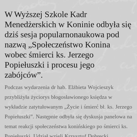
W Wyższej Szkole Kadr
Menedżerskich w Koninie odbyła się
dziś sesja popularnonaukowa pod
nazwą „Społeczeństwo Konina
wobec śmierci ks. Jerzego
Popiełuszki i procesu jego
zabójców”.
Podczas wydarzenia dr hab. Elżbieta Wojcieszyk
przybliżyła życiorys błogosławionego księdza w
wykładzie zatytułowanym „Życie i śmierć bł. ks. Jerzego
Popiełuszki”. Następnie odbyła się dyskusja panelowa na
temat reakcji społeczeństwa konińskiego po śmierci ks.
Popiełuszki. Udział wzięli Krzysztof Dobrecki,