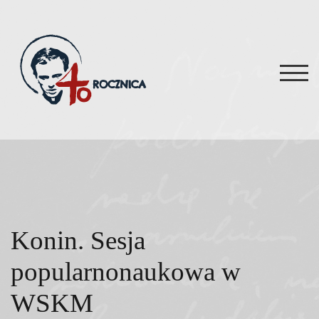
Skip
to
content
TOG
Konin. Sesja
popularnonaukowa w
WSKM