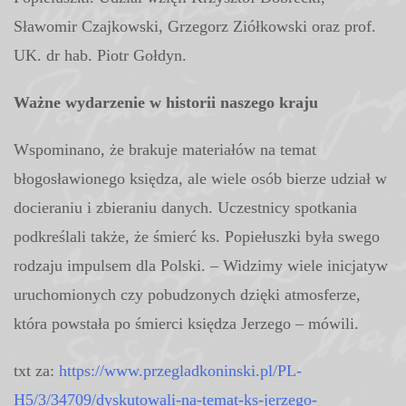
Sławomir Czajkowski, Grzegorz Ziółkowski oraz prof.
UK. dr hab. Piotr Gołdyn.
Ważne wydarzenie w historii naszego kraju
Wspominano, że brakuje materiałów na temat
błogosławionego księdza, ale wiele osób bierze udział w
docieraniu i zbieraniu danych. Uczestnicy spotkania
podkreślali także, że śmierć ks. Popiełuszki była swego
rodzaju impulsem dla Polski. – Widzimy wiele inicjatyw
uruchomionych czy pobudzonych dzięki atmosferze,
która powstała po śmierci księdza Jerzego – mówili.
txt za:
https://www.przegladkoninski.pl/PL-
H5/3/34709/dyskutowali-na-temat-ks-jerzego-