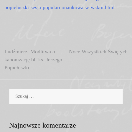
popieluszki-sesja-popularnonaukowa-w-wskm.html
Nawigacja
Ludźmierz. Modlitwa o
Noce Wszystkich Świętych
kanonizację bł. ks. Jerzego
wpisu
Popiełuszki
Szukaj:
Najnowsze komentarze