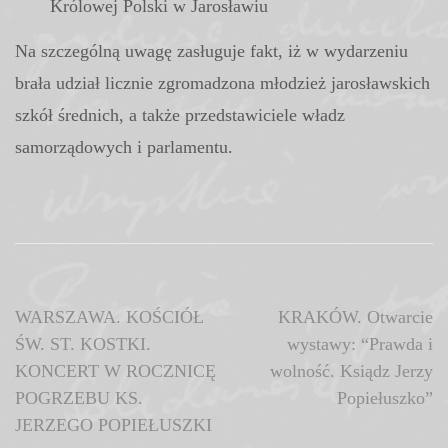
Królowej Polski w Jarosławiu
Na szczególną uwagę zasługuje fakt, iż w wydarzeniu
brała udział licznie zgromadzona młodzież jarosławskich
szkół średnich, a także przedstawiciele władz
samorządowych i parlamentu.
Nawigacja
WARSZAWA. KOŚCIÓŁ
KRAKÓW. Otwarcie
ŚW. ST. KOSTKI.
wystawy: “Prawda i
wpisu
KONCERT W ROCZNICĘ
wolność. Ksiądz Jerzy
POGRZEBU KS.
Popiełuszko”
JERZEGO POPIEŁUSZKI