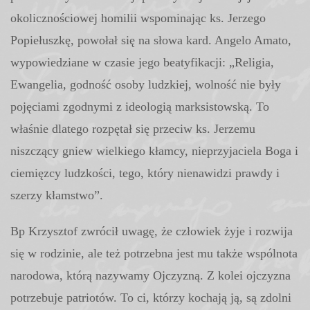
okolicznościowej homilii wspominając ks. Jerzego
Popiełuszkę, powołał się na słowa kard. Angelo Amato,
wypowiedziane w czasie jego beatyfikacji: „Religia,
Ewangelia, godność osoby ludzkiej, wolność nie były
pojęciami zgodnymi z ideologią marksistowską. To
właśnie dlatego rozpętał się przeciw ks. Jerzemu
niszczący gniew wielkiego kłamcy, nieprzyjaciela Boga i
ciemięzcy ludzkości, tego, który nienawidzi prawdy i
szerzy kłamstwo”.
Bp Krzysztof zwrócił uwagę, że człowiek żyje i rozwija
się w rodzinie, ale też potrzebna jest mu także wspólnota
narodowa, którą nazywamy Ojczyzną. Z kolei ojczyzna
potrzebuje patriotów. To ci, którzy kochają ją, są zdolni