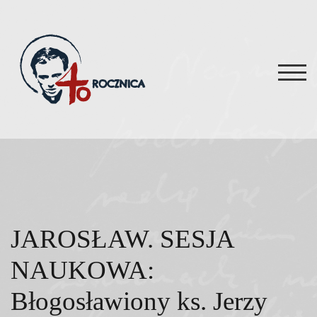
Skip
to
content
TOG
JAROSŁAW. SESJA
NAUKOWA:
Błogosławiony ks. Jerzy