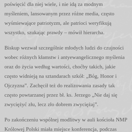
poświęcić dla niej wiele, i nie idą za modnym
myśleniem, lansowanym przez różne media, często
wyśmiewające patriotyzm, ale patrioci weryfikują
wszystko, szukając prawdy – mówił hierarcha.
Biskup wezwał szczególnie młodych ludzi do czujności
wobec różnych kłamstw i antyewangelicznego myślenia
oraz do życia według wartości, choćby takich, jakie
często widnieją na sztandarach szkół: „Bóg, Honor i
Ojczyzna”. Zachęcił też do realizowania zasady tak
często powtarzanej przez bł. ks. Jerzego „Nie daj się
zwyciężyć złu, lecz zło dobrem zwyciężaj”.
Po zakończeniu wspólnej modlitwy w auli kościoła NMP
Królowej Polski miała miejsce konferencja, podczas