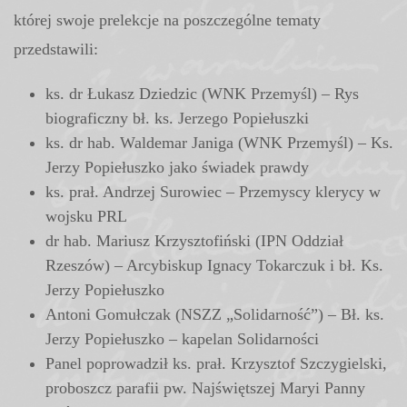
której swoje prelekcje na poszczególne tematy
przedstawili:
ks. dr Łukasz Dziedzic (WNK Przemyśl) – Rys
biograficzny bł. ks. Jerzego Popiełuszki
ks. dr hab. Waldemar Janiga (WNK Przemyśl) – Ks.
Jerzy Popiełuszko jako świadek prawdy
ks. prał. Andrzej Surowiec – Przemyscy klerycy w
wojsku PRL
dr hab. Mariusz Krzysztofiński (IPN Oddział
Rzeszów) – Arcybiskup Ignacy Tokarczuk i bł. Ks.
Jerzy Popiełuszko
Antoni Gomułczak (NSZZ „Solidarność”) – Bł. ks.
Jerzy Popiełuszko – kapelan Solidarności
Panel poprowadził ks. prał. Krzysztof Szczygielski,
proboszcz parafii pw. Najświętszej Maryi Panny