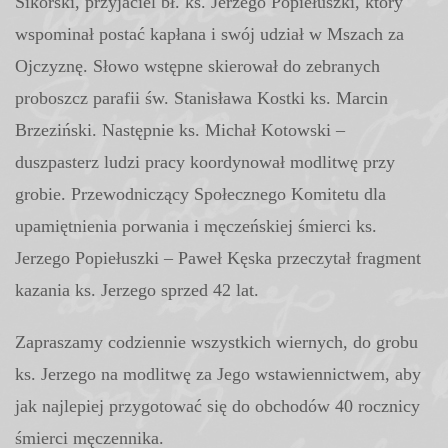
Sikorski, przyjaciel bł. ks. Jerzego Popiełuszki, który
wspominał postać kapłana i swój udział w Mszach za
Ojczyznę. Słowo wstępne skierował do zebranych
proboszcz parafii św. Stanisława Kostki ks. Marcin
Brzeziński. Następnie ks. Michał Kotowski –
duszpasterz ludzi pracy koordynował modlitwę przy
grobie. Przewodniczący Społecznego Komitetu dla
upamiętnienia porwania i męczeńskiej śmierci ks.
Jerzego Popiełuszki – Paweł Kęska przeczytał fragment
kazania ks. Jerzego sprzed 42 lat.
Zapraszamy codziennie wszystkich wiernych, do grobu
ks. Jerzego na modlitwę za Jego wstawiennictwem, aby
jak najlepiej przygotować się do obchodów 40 rocznicy
śmierci męczennika.