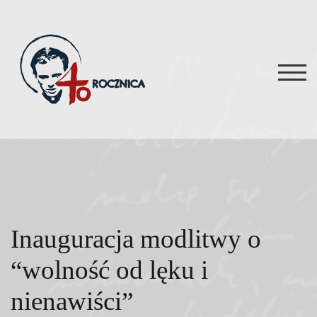
Skip
to
content
TOG
Inauguracja modlitwy o
“wolność od lęku i
nienawiści”