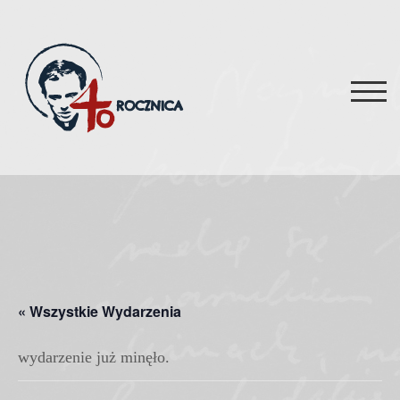
Skip
to
content
TOG
« Wszystkie Wydarzenia
wydarzenie już minęło.