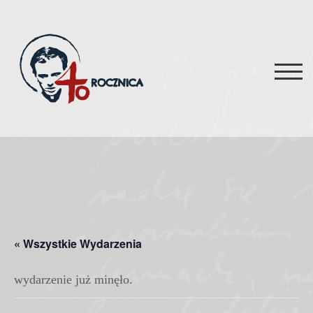
Skip
to
content
TOG
« Wszystkie Wydarzenia
wydarzenie już minęło.