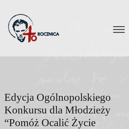
Skip
to
content
TOG
Edycja Ogólnopolskiego
Konkursu dla Młodzieży
“Pomóż Ocalić Życie