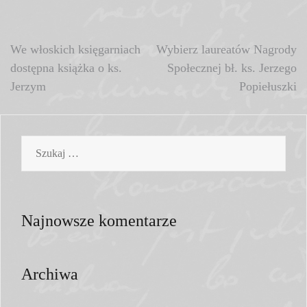
Nawigacja
We włoskich księgarniach
Wybierz laureatów Nagrody
dostępna książka o ks.
Społecznej bł. ks. Jerzego
wpisu
Jerzym
Popiełuszki
Szukaj:
Najnowsze komentarze
Archiwa