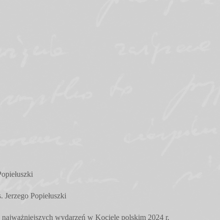
opiełuszki
 Jerzego Popiełuszki
ód najważniejszych wydarzeń w Kociele polskim 2024 r.