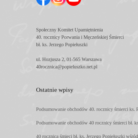
Społeczny Komitet
Upamiętnienia
40. rocznicy Porwania i Męczeńskiej Śmierci
bł. ks. Jerzego Popiełuszki
ul. Hozjusza 2, 01-565 Warszawa
40rocznica@popieluszko.net.pl
Ostatnie wpisy
Podsumowanie obchodów 40. rocznicy śmierci ks. P
Podsumowanie obchodów 40 rocznicy śmierci bł. ks.
40 rocznica śmieci bł. ks. Jerzego Popiełuszki wśr