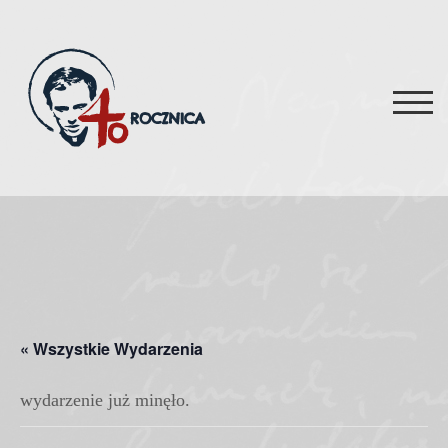
Skip
to
content
TOG
« Wszystkie Wydarzenia
wydarzenie już minęło.