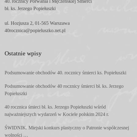
40. rocznicy Porwania i Męczeńskiej Śmierci
bł. ks. Jerzego Popiełuszki
ul. Hozjusza 2, 01-565 Warszawa
40rocznica@popieluszko.net.pl
Ostatnie wpisy
Podsumowanie obchodów 40. rocznicy śmierci ks. Popiełuszki
Podsumowanie obchodów 40 rocznicy śmierci bł. ks. Jerzego
Popiełuszki
40 rocznica śmieci bł. ks. Jerzego Popiełuszki wśród
najważniejszych wydarzeń w Kociele polskim 2024 r.
ŚWIDNIK. Miejski konkurs plastyczny o Patronie współczesnej
wolności …