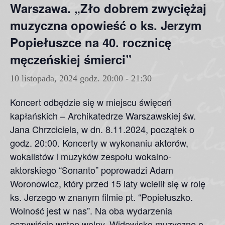
Warszawa. „Zło dobrem zwyciężaj
muzyczna opowieść o ks. Jerzym
Popiełuszce na 40. rocznicę
męczeńskiej śmierci”
10 listopada, 2024 godz. 20:00
-
21:30
Koncert odbędzie się w miejscu święceń
kapłańskich – Archikatedrze Warszawskiej św.
Jana Chrzciciela, w dn. 8.11.2024, początek o
godz. 20:00. Koncerty w wykonaniu aktorów,
wokalistów i muzyków zespołu wokalno-
aktorskiego “Sonanto” poprowadzi Adam
Woronowicz, który przed 15 laty wcielił się w rolę
ks. Jerzego w znanym filmie pt. “Popiełuszko.
Wolność jest w nas”. Na oba wydarzenia
oczywiście wstęp wolny. Widowisko muzyczne o