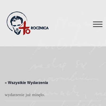
Skip
to
content
TOG
« Wszystkie Wydarzenia
wydarzenie już minęło.