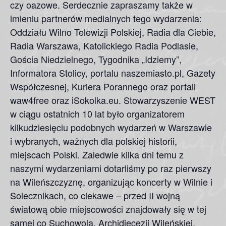
czy oazowe. Serdecznie zapraszamy także w
imieniu partnerów medialnych tego wydarzenia:
Oddziału Wilno Telewizji Polskiej, Radia dla Ciebie,
Radia Warszawa, Katolickiego Radia Podlasie,
Gościa Niedzielnego, Tygodnika „Idziemy”,
Informatora Stolicy, portalu naszemiasto.pl, Gazety
Współczesnej, Kuriera Porannego oraz portali
waw4free oraz iSokolka.eu. Stowarzyszenie WEST
w ciągu ostatnich 10 lat było organizatorem
kilkudziesięciu podobnych wydarzeń w Warszawie
i wybranych, ważnych dla polskiej historii,
miejscach Polski. Zaledwie kilka dni temu z
naszymi wydarzeniami dotarliśmy po raz pierwszy
na Wileńszczyznę, organizując koncerty w Wilnie i
Solecznikach, co ciekawe – przed II wojną
światową obie miejscowości znajdowały się w tej
samej co Suchowola, Archidiecezji Wileńskiej.