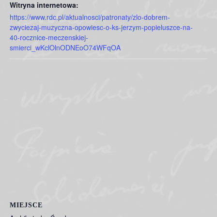
Witryna internetowa:
https://www.rdc.pl/aktualnosci/patronaty/zlo-dobrem-
zwyciezaj-muzyczna-opowiesc-o-ks-jerzym-popieluszce-na-
40-rocznice-meczenskiej-
smierci_wKclOlnODNEoO74WFqOA
MIEJSCE