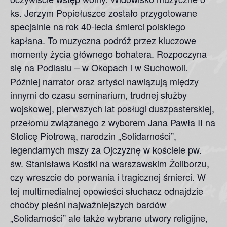
ks. Jerzym Popiełuszce zostało przygotowane
specjalnie na rok 40-lecia śmierci polskiego
kapłana. To muzyczna podróż przez kluczowe
momenty życia głównego bohatera. Rozpoczyna
się na Podlasiu – w Okopach i w Suchowoli.
Później narrator oraz artyści nawiązują między
innymi do czasu seminarium, trudnej służby
wojskowej, pierwszych lat posługi duszpasterskiej,
przełomu związanego z wyborem Jana Pawła II na
Stolicę Piotrową, narodzin „Solidarności”,
legendarnych mszy za Ojczyznę w kościele pw.
św. Stanisława Kostki na warszawskim Żoliborzu,
czy wreszcie do porwania i tragicznej śmierci. W
tej multimedialnej opowieści słuchacz odnajdzie
choćby pieśni najważniejszych bardów
„Solidarności” ale także wybrane utwory religijne,