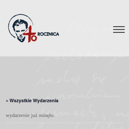
Skip
to
content
TOG
« Wszystkie Wydarzenia
wydarzenie już minęło.