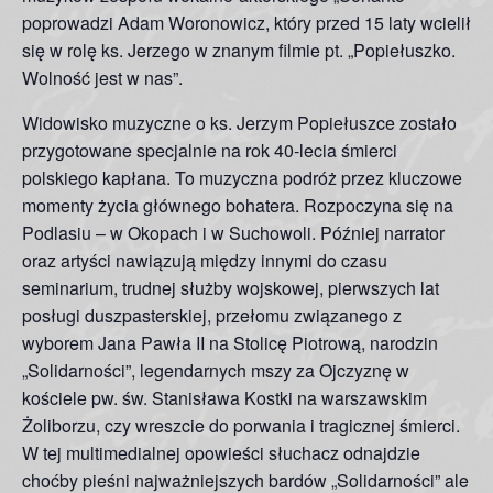
poprowadzi Adam Woronowicz, który przed 15 laty wcielił
się w rolę ks. Jerzego w znanym filmie pt. „Popiełuszko.
Wolność jest w nas”.
Widowisko muzyczne o ks. Jerzym Popiełuszce zostało
przygotowane specjalnie na rok 40-lecia śmierci
polskiego kapłana. To muzyczna podróż przez kluczowe
momenty życia głównego bohatera. Rozpoczyna się na
Podlasiu – w Okopach i w Suchowoli. Później narrator
oraz artyści nawiązują między innymi do czasu
seminarium, trudnej służby wojskowej, pierwszych lat
posługi duszpasterskiej, przełomu związanego z
wyborem Jana Pawła II na Stolicę Piotrową, narodzin
„Solidarności”, legendarnych mszy za Ojczyznę w
kościele pw. św. Stanisława Kostki na warszawskim
Żoliborzu, czy wreszcie do porwania i tragicznej śmierci.
W tej multimedialnej opowieści słuchacz odnajdzie
choćby pieśni najważniejszych bardów „Solidarności” ale