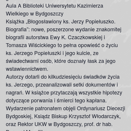
Aula A Biblioteki Uniwersytetu Kazimierza
Wielkiego w Bydgoszczy
Książka „Błogosławiony ks. Jerzy Popiełuszko.
Biografia”: nowe, poszerzone wydanie znakomitej
biografii autorstwa Ewy K. Czaczkowskiej i
Tomasza Wiścickiego to pełna opowieść o życiu
ks. Jerzego Popiełuszki i jego kulcie, ze
świadectwami osób, które doznały łask za jego
wstawiennictwem.
Autorzy dotarli do kilkudziesięciu świadków życia
ks. Jerzego, przeanalizowali setki dokumentów i
nagrań. W książce przytaczają wszystkie hipotezy
dotyczące porwania i śmierci tego kapłana.
Wydarzenie patronatem objęli Ordynariusz Diecezji
Bydgoskiej, Ksiądz Biskup Krzysztof Włodarczyk,
oraz Rektor UKW w Bydgoszczy, prof. dr hab.